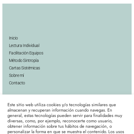
Inicio
Lectura Individual
Facilitación Equipos
Método Sintropía
Cartas Sistémicas
Sobre mí
Contacto
Aviso Legal
Este sitio web utiliza cookies y/o tecnologías similares que
Política de Privacidad
almacenan y recuperan información cuando navegas. En
general, estas tecnologías pueden servir para finalidades muy
Política de cookies
diversas, como, por ejemplo, reconocerte como usuario,
Términos y Condiciones
obtener información sobre tus hábitos de navegación, o
personalizar la forma en que se muestra el contenido. Los usos